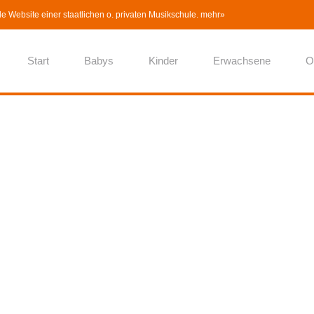
lle Website einer staatlichen o. privaten Musikschule.
mehr»
Start
Babys
Kinder
Erwachsene
O