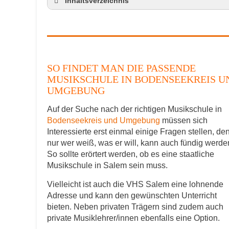
Inhaltsverzeichnis
So findet man die passende Musikschule
Musikinstrumente lernen
Klavierunterricht Salem
Gitarrenunterricht Salem
SO FINDET MAN DIE PASSENDE
Musikschule in Salem Stellenangebote
MUSIKSCHULE IN BODENSEEKREIS U
Musikschulen Preise und Anmeldung
UMGEBUNG
Musikschule Salem und Umgebung – Tag d
Auf der Suche nach der richtigen Musikschule in
Bodenseekreis und Umgebung
müssen sich
Interessierte erst einmal einige Fragen stellen, de
nur wer weiß, was er will, kann auch fündig werde
So sollte erörtert werden, ob es eine staatliche
Musikschule in Salem sein muss.
Vielleicht ist auch die VHS Salem eine lohnende
Adresse und kann den gewünschten Unterricht
bieten. Neben privaten Trägern sind zudem auch
private Musiklehrer/innen ebenfalls eine Option.