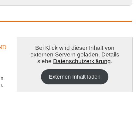
 in Bodenseekreis und Umgebung
ND
Bei Klick wird dieser Inhalt von
externen Servern geladen. Details
er offenen Tür
siehe
Datenschutzerklärung
.
Externen Inhalt laden
nn
n.