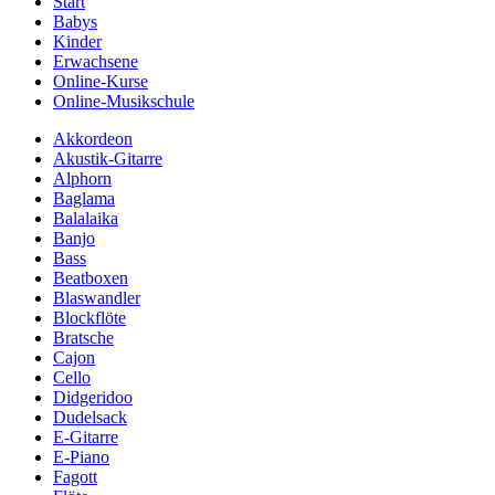
Start
Babys
Kinder
Erwachsene
Online-Kurse
Online-Musikschule
Akkordeon
Akustik-Gitarre
Alphorn
Baglama
Balalaika
Banjo
Bass
Beatboxen
Blaswandler
Blockflöte
Bratsche
Cajon
Cello
Didgeridoo
Dudelsack
E-Gitarre
E-Piano
Fagott