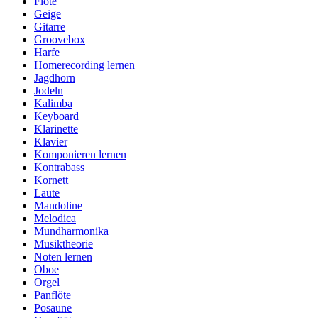
Flöte
Geige
Gitarre
Groovebox
Harfe
Homerecording lernen
Jagdhorn
Jodeln
Kalimba
Keyboard
Klarinette
Klavier
Komponieren lernen
Kontrabass
Kornett
Laute
Mandoline
Melodica
Mundharmonika
Musiktheorie
Noten lernen
Oboe
Orgel
Panflöte
Posaune