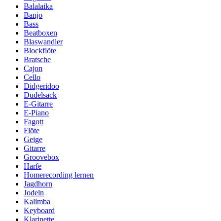
Balalaika
Banjo
Bass
Beatboxen
Blaswandler
Blockflöte
Bratsche
Cajon
Cello
Didgeridoo
Dudelsack
E-Gitarre
E-Piano
Fagott
Flöte
Geige
Gitarre
Groovebox
Harfe
Homerecording lernen
Jagdhorn
Jodeln
Kalimba
Keyboard
Klarinette