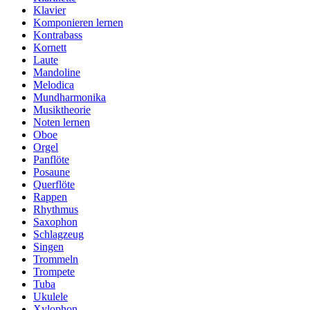
Klavier
Komponieren lernen
Kontrabass
Kornett
Laute
Mandoline
Melodica
Mundharmonika
Musiktheorie
Noten lernen
Oboe
Orgel
Panflöte
Posaune
Querflöte
Rappen
Rhythmus
Saxophon
Schlagzeug
Singen
Trommeln
Trompete
Tuba
Ukulele
Xylophon