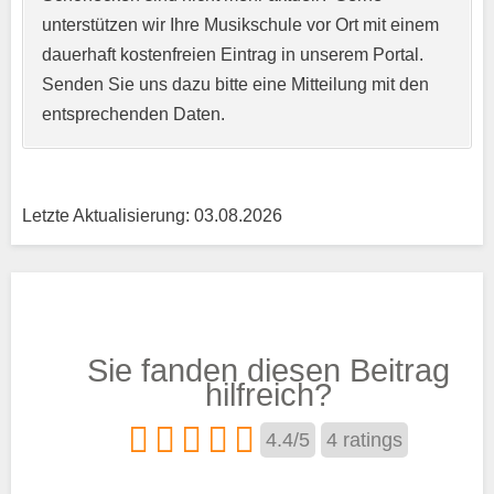
unterstützen wir Ihre Musikschule vor Ort mit einem
Kurzprofil der Musikschule
*
dauerhaft kostenfreien Eintrag in unserem Portal.
Senden Sie uns dazu bitte eine Mitteilung mit den
entsprechenden Daten.
Letzte Aktualisierung: 03.08.2026
Träger
Sie fanden diesen Beitrag
Trägertyp
*
hilfreich?
4.4
/
5
4
ratings
Kurse aus den Bereichen: