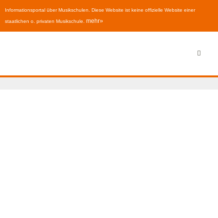
Informationsportal über Musikschulen. Diese Website ist keine offizielle Website einer
mehr»
staatlichen o. privaten Musikschule.