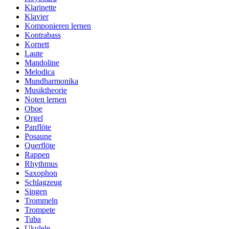
Klarinette
Klavier
Komponieren lernen
Kontrabass
Kornett
Laute
Mandoline
Melodica
Mundharmonika
Musiktheorie
Noten lernen
Oboe
Orgel
Panflöte
Posaune
Querflöte
Rappen
Rhythmus
Saxophon
Schlagzeug
Singen
Trommeln
Trompete
Tuba
Ukulele