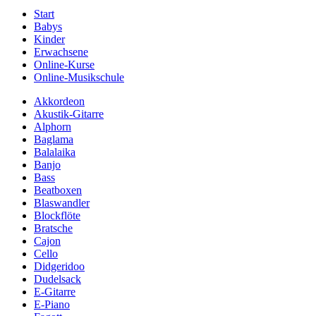
Start
Babys
Kinder
Erwachsene
Online-Kurse
Online-Musikschule
Akkordeon
Akustik-Gitarre
Alphorn
Baglama
Balalaika
Banjo
Bass
Beatboxen
Blaswandler
Blockflöte
Bratsche
Cajon
Cello
Didgeridoo
Dudelsack
E-Gitarre
E-Piano