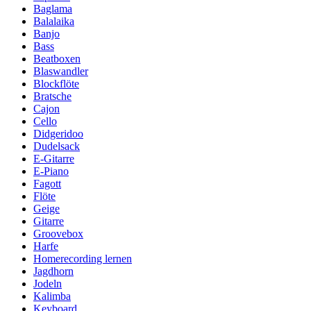
Baglama
Balalaika
Banjo
Bass
Beatboxen
Blaswandler
Blockflöte
Bratsche
Cajon
Cello
Didgeridoo
Dudelsack
E-Gitarre
E-Piano
Fagott
Flöte
Geige
Gitarre
Groovebox
Harfe
Homerecording lernen
Jagdhorn
Jodeln
Kalimba
Keyboard