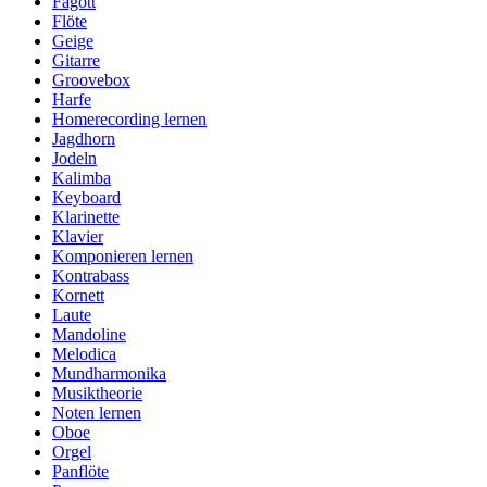
Fagott
Flöte
Geige
Gitarre
Groovebox
Harfe
Homerecording lernen
Jagdhorn
Jodeln
Kalimba
Keyboard
Klarinette
Klavier
Komponieren lernen
Kontrabass
Kornett
Laute
Mandoline
Melodica
Mundharmonika
Musiktheorie
Noten lernen
Oboe
Orgel
Panflöte