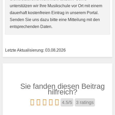
unterstützen wir Ihre Musikschule vor Ort mit einem
Kurzprofil der Musikschule
*
dauerhaft kostenfreien Eintrag in unserem Portal.
Senden Sie uns dazu bitte eine Mitteilung mit den
entsprechenden Daten.
Letzte Aktualisierung: 03.08.2026
Träger
Sie fanden diesen Beitrag
Trägertyp
*
hilfreich?
4.5
/
5
3
ratings
Kurse aus den Bereichen: