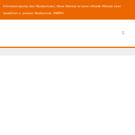
Informationsportal über Musikschulen. Diese Website ist keine offizielle Website einer
mehr»
staatlichen o. privaten Musikschule.