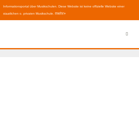
Informationsportal über Musikschulen. Diese Website ist keine offizielle Website einer
mehr»
staatlichen o. privaten Musikschule.