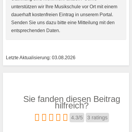
unterstützen wir Ihre Musikschule vor Ort mit einem
Kurzprofil der Musikschule
*
dauerhaft kostenfreien Eintrag in unserem Portal.
Senden Sie uns dazu bitte eine Mitteilung mit den
entsprechenden Daten.
Letzte Aktualisierung: 03.08.2026
Träger
Sie fanden diesen Beitrag
Trägertyp
*
hilfreich?
4.3
/
5
3
ratings
Kurse aus den Bereichen: