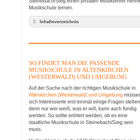
Steinebach/Sieg einen privaten Musiklehrer nehm
Musikschule lernen.
Inhaltsverzeichnis
So findet man die passende Musikschule 
Musikinstrumente lernen
Klavierunterricht Steinebach/Sieg
Gitarrenunterricht Steinebach/Sieg
SO FINDET MAN DIE PASSENDE
Musiklehrer Stellenangebote – Steinebach
MUSIKSCHULE IN ALTENKIRCHEN
(WESTERWALD) UND UMGEBUNG
Auf der Suche nach der richtigen Musikschule in
Altenkirchen (Westerwald) und Umgebung
müsse
sich Interessierte erst einmal einige Fragen stellen
denn nur wer weiß, was er will, kann auch fündig
werden. So sollte erörtert werden, ob es eine
staatliche Musikschule in Steinebach/Sieg sein
muss.