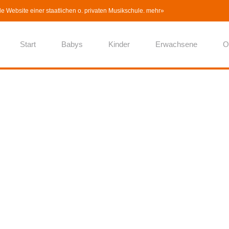
lle Website einer staatlichen o. privaten Musikschule.
mehr»
Start
Babys
Kinder
Erwachsene
O