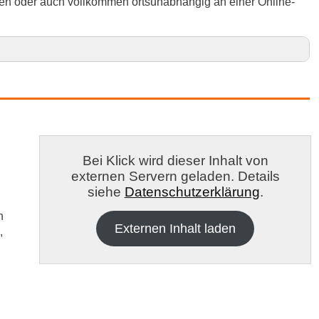
en oder auch vollkommen ortsunabhängig an einer Online-
in Altenkirchen (Westerwald) und Umgebung
/Sieg
Bei Klick wird dieser Inhalt von
externen Servern geladen. Details
siehe
Datenschutzerklärung
.
n
Externen Inhalt laden
,