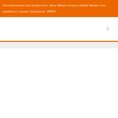
Informationsportal über Musikschulen. Diese Website ist keine offizielle Website einer
mehr»
staatlichen o. privaten Musikschule.