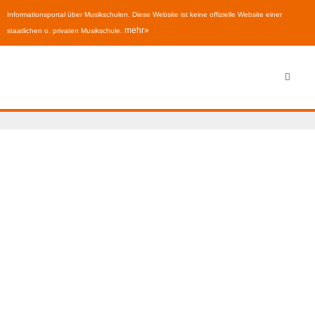
Informationsportal über Musikschulen. Diese Website ist keine offizielle Website einer
mehr»
staatlichen o. privaten Musikschule.