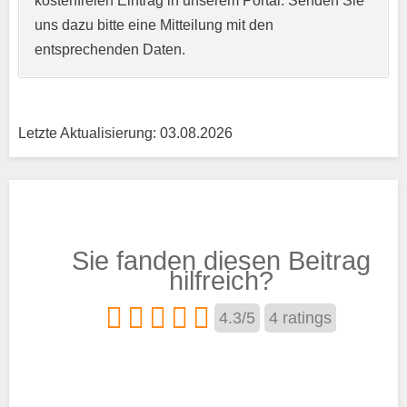
kostenfreien Eintrag in unserem Portal. Senden Sie
uns dazu bitte eine Mitteilung mit den
entsprechenden Daten.
Letzte Aktualisierung: 03.08.2026
Träger
Sie fanden diesen Beitrag
Trägertyp
*
hilfreich?
4.3
/
5
4
ratings
Kurse aus den Bereichen:
Streichinstrumente