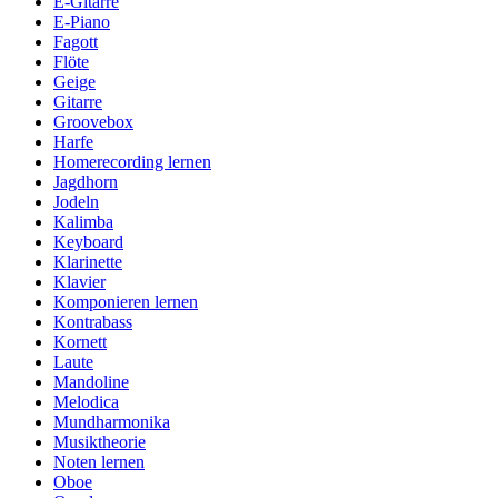
E-Gitarre
E-Piano
Fagott
Flöte
Geige
Gitarre
Groovebox
Harfe
Homerecording lernen
Jagdhorn
Jodeln
Kalimba
Keyboard
Klarinette
Klavier
Komponieren lernen
Kontrabass
Kornett
Laute
Mandoline
Melodica
Mundharmonika
Musiktheorie
Noten lernen
Oboe