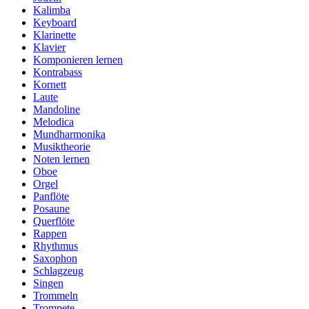
Kalimba
Keyboard
Klarinette
Klavier
Komponieren lernen
Kontrabass
Kornett
Laute
Mandoline
Melodica
Mundharmonika
Musiktheorie
Noten lernen
Oboe
Orgel
Panflöte
Posaune
Querflöte
Rappen
Rhythmus
Saxophon
Schlagzeug
Singen
Trommeln
Trompete