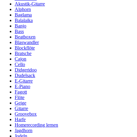
Akustik-Gitarre
Alphorn
Baglama
Balalaika
Banjo
Bass
Beatboxen
Blaswandler
Blockflöte
Bratsche
Cajon
Cello
Didgeridoo
Dudelsack
E-Gitarre
E-Piano
Fagott
Flöte
Geige
Gitarre
Groovebox
Harfe
Homerecording lernen
Jagdhorn
Jodeln