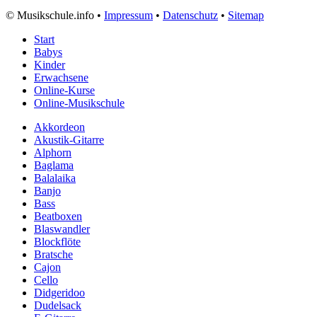
©
Musikschule.info •
Impressum
•
Datenschutz
•
Sitemap
Start
Babys
Kinder
Erwachsene
Online-Kurse
Online-Musikschule
Akkordeon
Akustik-Gitarre
Alphorn
Baglama
Balalaika
Banjo
Bass
Beatboxen
Blaswandler
Blockflöte
Bratsche
Cajon
Cello
Didgeridoo
Dudelsack