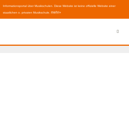
Informationsportal über Musikschulen. Diese Website ist keine offizielle Website einer
mehr»
staatlichen o. privaten Musikschule.