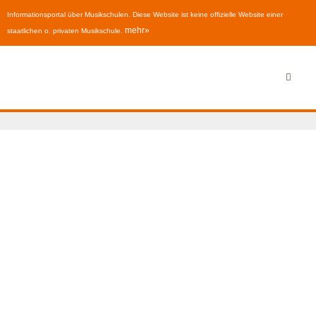
Informationsportal über Musikschulen. Diese Website ist keine offizielle Website einer
mehr»
staatlichen o. privaten Musikschule.