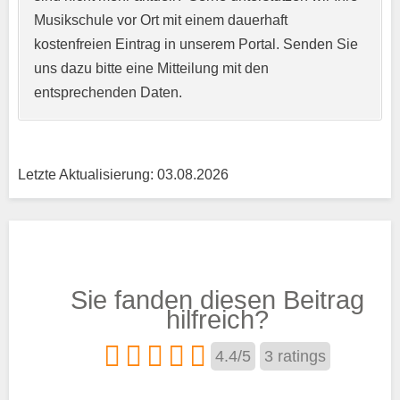
Musikschule vor Ort mit einem dauerhaft
Kurzprofil der Musikschule
*
kostenfreien Eintrag in unserem Portal. Senden Sie
uns dazu bitte eine Mitteilung mit den
entsprechenden Daten.
Letzte Aktualisierung: 03.08.2026
Träger
Sie fanden diesen Beitrag
Trägertyp
*
hilfreich?
4.4
/
5
3
ratings
Kurse aus den Bereichen: