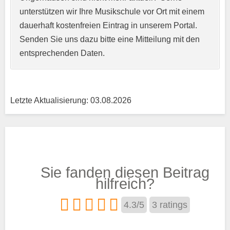
unterstützen wir Ihre Musikschule vor Ort mit einem
Kurzprofil der Musikschule
*
dauerhaft kostenfreien Eintrag in unserem Portal.
Senden Sie uns dazu bitte eine Mitteilung mit den
entsprechenden Daten.
Letzte Aktualisierung: 03.08.2026
Träger
Sie fanden diesen Beitrag
Trägertyp
*
hilfreich?
4.3
/
5
3
ratings
Kurse aus den Bereichen: