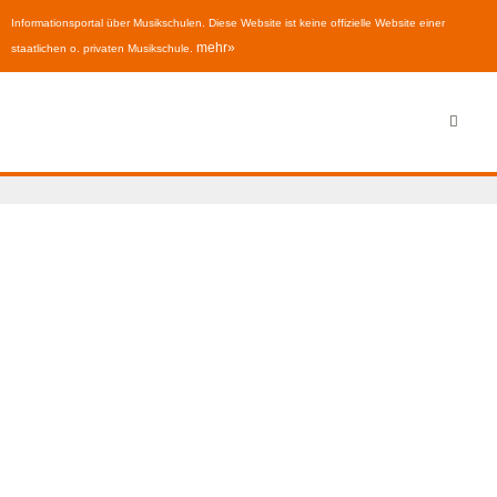
Informationsportal über Musikschulen. Diese Website ist keine offizielle Website einer
mehr»
staatlichen o. privaten Musikschule.