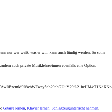
 denn nur wer weiß, was er will, kann auch fündig werden. So sollte
zudem auch private Musiklehrer/innen ebenfalls eine Option.
0iNTAwIiBzcmM9Ii8vbWFwcy5nb29nbGUuY29tL21hcHM/cT1N
so
Gitarre lernen
,
Klavier lernen
,
Schlagzeugunterricht nehmen
,