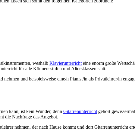
hulen lassen sich somit den folgenden Kategorien zuordnen:
usikinstrumenten, weshalb
Klavierunterricht
eine enorm große Wertschät
unterricht für alle Könnensstufen und Altersklassen statt.
nehmen und beispielsweise eine/n Pianist/in als Privatlehrer/in engagi
rnen kann, ist kein Wunder, denn
Gitarrenunterricht
gehört gewissermaße
immt die Nachfrage das Angebot.
ehrer nehmen, der nach Hause kommt und dort Gitarrenunterricht erteilt.