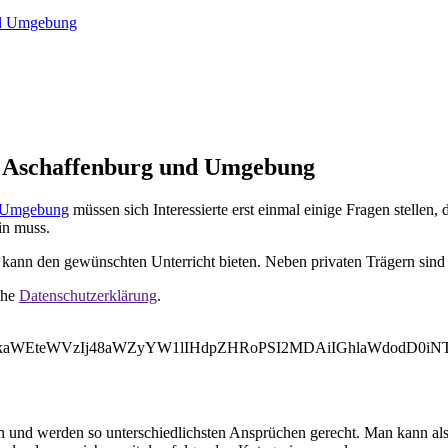
und Umgebung
in Aschaffenburg und Umgebung
d Umgebung
müssen sich Interessierte erst einmal einige Fragen stellen,
in muss.
kann den gewünschten Unterricht bieten. Neben privaten Trägern sind 
ehe
Datenschutzerklärung
.
bWVkaWEteWVzIj48aWZyYW1lIHdpZHRoPSI2MDAiIGhlaWdodD
n und werden so unterschiedlichsten Ansprüchen gerecht. Man kann al