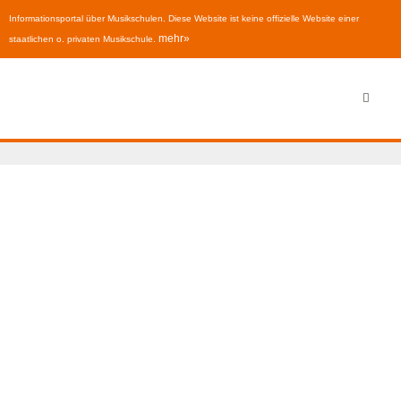
Informationsportal über Musikschulen. Diese Website ist keine offizielle Website einer
mehr»
staatlichen o. privaten Musikschule.