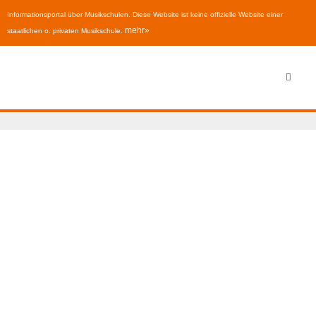
Informationsportal über Musikschulen. Diese Website ist keine offizielle Website einer
mehr»
staatlichen o. privaten Musikschule.