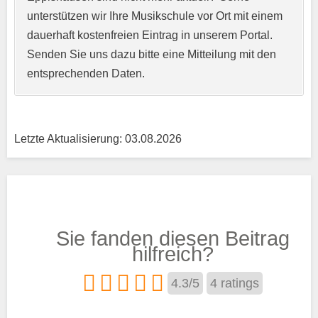
unterstützen wir Ihre Musikschule vor Ort mit einem
Kurzprofil der Musikschule
*
dauerhaft kostenfreien Eintrag in unserem Portal.
Senden Sie uns dazu bitte eine Mitteilung mit den
entsprechenden Daten.
Letzte Aktualisierung: 03.08.2026
Träger
Sie fanden diesen Beitrag
Trägertyp
*
hilfreich?
4.3
/
5
4
ratings
Kurse aus den Bereichen: