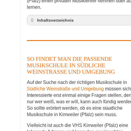
(Pfalz) einen privaten Musiklehrer nehmen oder 
lernen.
Inhaltsverzeichnis
So findet man die passende Musikschule 
Musikinstrumente lernen
Klavierunterricht Kirrweiler
Gitarrenunterricht Kirrweiler
SO FINDET MAN DIE PASSENDE
Musiklehrer Stellenangebote – Kirrweiler
MUSIKSCHULE IN SÜDLICHE
WEINSTRASSE UND UMGEBUNG
Auf der Suche nach der richtigen Musikschule in
Südliche Weinstraße und Umgebung
müssen sich
Interessierte erst einmal einige Fragen stellen, de
nur wer weiß, was er will, kann auch fündig werde
So sollte erörtert werden, ob es eine staatliche
Musikschule in Kirrweiler (Pfalz) sein muss.
Vielleicht ist auch die VHS Kirrweiler (Pfalz) eine