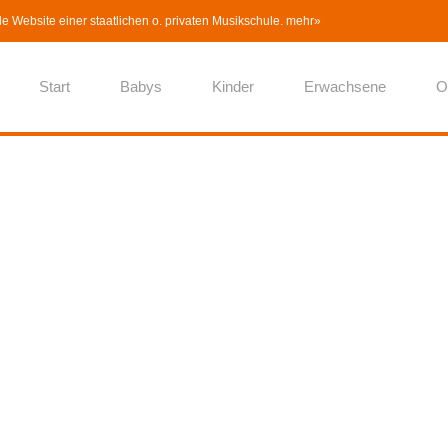
lle Website einer staatlichen o. privaten Musikschule.
mehr»
Start
Babys
Kinder
Erwachsene
O