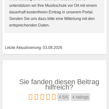
unterstützen wir Ihre Musikschule vor Ort mit einem
Kurzprofil der Musikschule
*
dauerhaft kostenfreien Eintrag in unserem Portal.
Senden Sie uns dazu bitte eine Mitteilung mit den
entsprechenden Daten.
Letzte Aktualisierung: 03.08.2026
Träger
Sie fanden diesen Beitrag
Trägertyp
*
hilfreich?
4.5
/
5
4
ratings
Kurse aus den Bereichen: