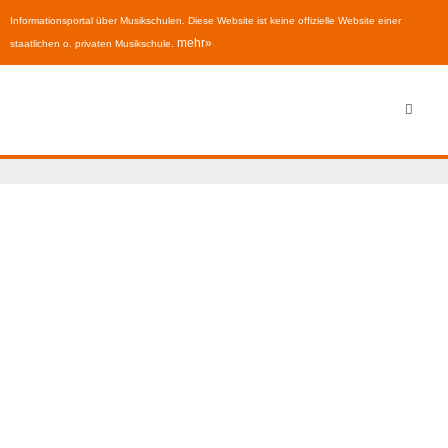
Informationsportal über Musikschulen. Diese Website ist keine offizielle Website einer
mehr»
staatlichen o. privaten Musikschule.