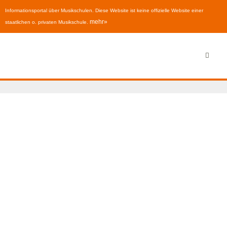
Informationsportal über Musikschulen. Diese Website ist keine offizielle Website einer
mehr»
staatlichen o. privaten Musikschule.